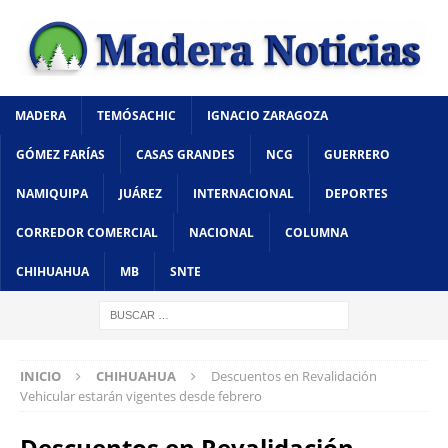
MADERA
TEMÓSACHIC
IGNACIO ZARAGOZA
GÓMEZ FARÍAS
CASAS GRANDES
NCG
GUERRERO
NAMIQUIPA
JUÁREZ
INTERNACIONAL
DEPORTES
CORREDOR COMERCIAL
NACIONAL
COLUMNA
CHIHUAHUA
MB
SNTE
INICIO
CHIHUAHUA
Descuentos en Revalidación
Vehicular estarán vigentes desde febrero
Descuentos en Revalidación