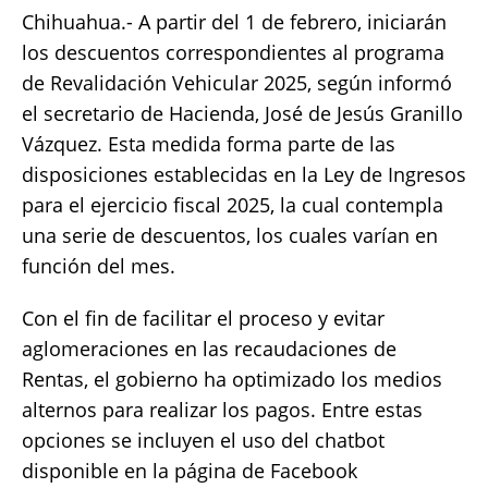
Chihuahua.- A partir del 1 de febrero, iniciarán
c
it
ai
at
p
a
los descuentos correspondientes al programa
e
te
l
s
y
re
de Revalidación Vehicular 2025, según informó
b
r
A
Li
el secretario de Hacienda, José de Jesús Granillo
o
p
n
Vázquez. Esta medida forma parte de las
o
p
k
disposiciones establecidas en la Ley de Ingresos
k
para el ejercicio fiscal 2025, la cual contempla
una serie de descuentos, los cuales varían en
función del mes.
Con el fin de facilitar el proceso y evitar
aglomeraciones en las recaudaciones de
Rentas, el gobierno ha optimizado los medios
alternos para realizar los pagos. Entre estas
opciones se incluyen el uso del chatbot
disponible en la página de Facebook