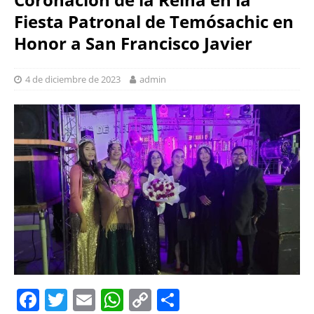
Fiesta Patronal de Temósachic en
Honor a San Francisco Javier
4 de diciembre de 2023
admin
F
T
E
W
C
S