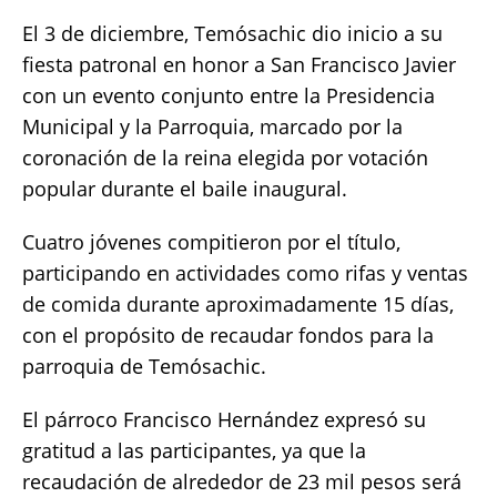
a
w
m
h
o
h
El 3 de diciembre, Temósachic dio inicio a su
c
it
ai
at
p
a
fiesta patronal en honor a San Francisco Javier
e
te
l
s
y
re
con un evento conjunto entre la Presidencia
b
r
A
Li
Municipal y la Parroquia, marcado por la
o
p
n
coronación de la reina elegida por votación
o
p
k
popular durante el baile inaugural.
k
Cuatro jóvenes compitieron por el título,
participando en actividades como rifas y ventas
de comida durante aproximadamente 15 días,
con el propósito de recaudar fondos para la
parroquia de Temósachic.
El párroco Francisco Hernández expresó su
gratitud a las participantes, ya que la
recaudación de alrededor de 23 mil pesos será