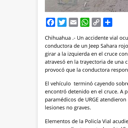
F
T
E
W
C
S
a
w
m
h
o
h
Chihuahua .- Un accidente vial ocu
c
it
ai
at
p
a
conductora de un Jeep Sahara rojo,
e
te
l
s
y
re
girar a la izquierda en el cruce co
b
r
A
Li
atravesó en la trayectoria de una
o
p
n
provocó que la conductora respon
o
p
k
El vehículo terminó cayendo sobre
k
encontró detenido en el cruce. A p
paramédicos de URGE atendieron a
lesiones no graves.
Elementos de la Policía Vial acudier