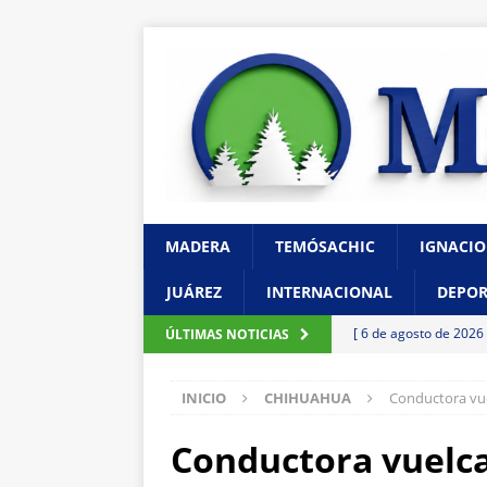
MADERA
TEMÓSACHIC
IGNACIO
JUÁREZ
INTERNACIONAL
DEPOR
[ 6 de agosto de 2026
ÚLTIMAS NOTICIAS
de unidad en el PAN
INICIO
CHIHUAHUA
Conductora vue
[ 6 de agosto de 2026
con cercanía y prese
Conductora vuelca
[ 6 de agosto de 2026