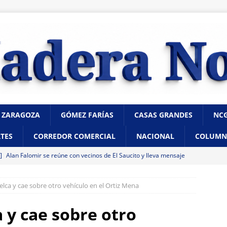
 ZARAGOZA
GÓMEZ FARÍAS
CASAS GRANDES
NC
TES
CORREDOR COMERCIAL
NACIONAL
COLUMN
 ]
Alan Falomir se reúne con vecinos de El Saucito y lleva mensaje
CHIHUAHUA
lca y cae sobre otro vehículo en el Ortiz Mena
 ]
Destaca César Jáuregui la importancia de atender las colonias
ncia
CHIHUAHUA
 y cae sobre otro
 ]
¿Buscas casa de renta en internet? Evita fraudes con estas