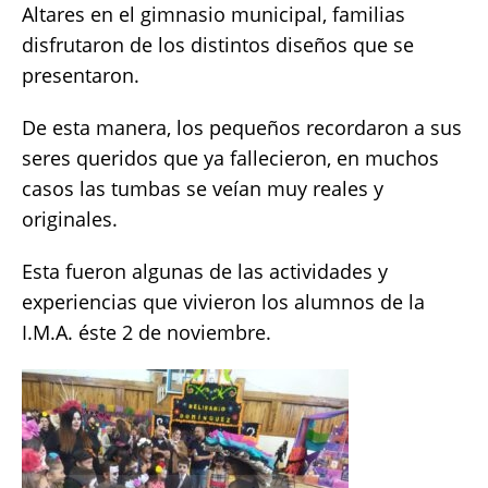
Altares en el gimnasio municipal, familias
e
te
l
s
y
re
disfrutaron de los distintos diseños que se
b
r
A
Li
presentaron.
o
p
n
De esta manera, los pequeños recordaron a sus
o
p
k
seres queridos que ya fallecieron, en muchos
k
casos las tumbas se veían muy reales y
originales.
Esta fueron algunas de las actividades y
experiencias que vivieron los alumnos de la
I.M.A. éste 2 de noviembre.