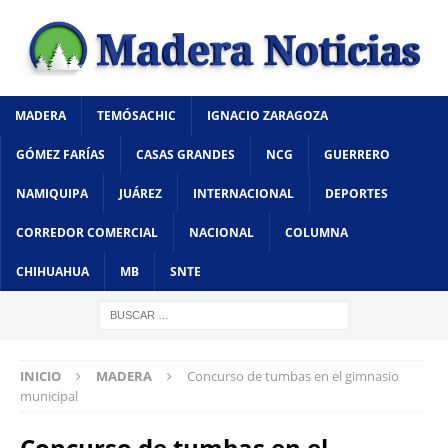
MADERA
TEMÓSACHIC
IGNACIO ZARAGOZA
GÓMEZ FARÍAS
CASAS GRANDES
NCG
GUERRERO
NAMIQUIPA
JUÁREZ
INTERNACIONAL
DEPORTES
CORREDOR COMERCIAL
NACIONAL
COLUMNA
CHIHUAHUA
MB
SNTE
INICIO
MADERA
Concurso de tumbas en el gimnasio
municipal
Concurso de tumbas en el