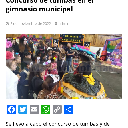
gimnasio municipal
2 de noviembre de 2022
admin
F
T
E
W
C
S
a
w
m
h
o
h
Se llevo a cabo el concurso de tumbas y de
c
it
ai
at
p
a