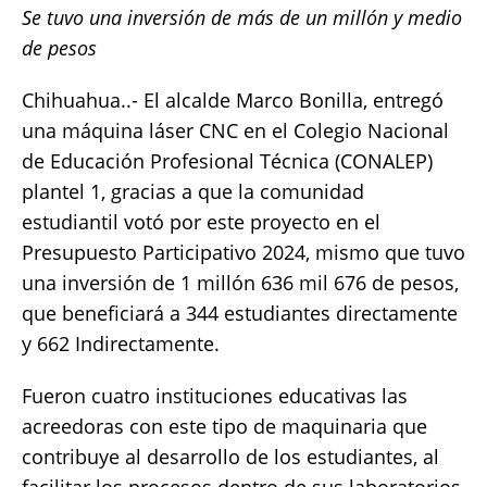
Se tuvo una inversión de más de un millón y medio
c
it
ai
at
p
a
de pesos
e
te
l
s
y
re
b
r
A
Li
Chihuahua..- El alcalde Marco Bonilla, entregó
o
p
n
una máquina láser CNC en el Colegio Nacional
de Educación Profesional Técnica (CONALEP)
o
p
k
plantel 1, gracias a que la comunidad
k
estudiantil votó por este proyecto en el
Presupuesto Participativo 2024, mismo que tuvo
una inversión de 1 millón 636 mil 676 de pesos,
que beneficiará a 344 estudiantes directamente
y 662 Indirectamente.
Fueron cuatro instituciones educativas las
acreedoras con este tipo de maquinaria que
contribuye al desarrollo de los estudiantes, al