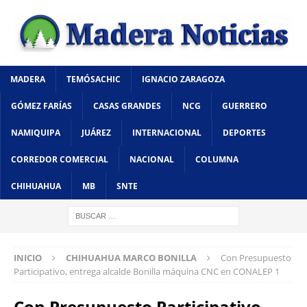
MADERA
TEMÓSACHIC
IGNACIO ZARAGOZA
GÓMEZ FARÍAS
CASAS GRANDES
NCG
GUERRERO
NAMIQUIPA
JUÁREZ
INTERNACIONAL
DEPORTES
CORREDOR COMERCIAL
NACIONAL
COLUMNA
CHIHUAHUA
MB
SNTE
INICIO
CHIHUAHUA MARCO BONILLA
Con Presupuesto
Participativo, entrega alcalde Bonilla máquina CNC en CONALEP 1
Con Presupuesto Participativo,