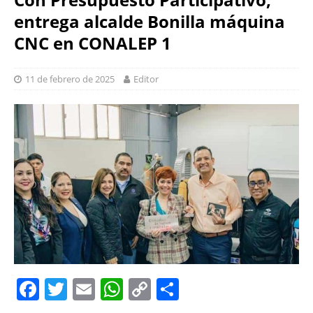
entrega alcalde Bonilla máquina
CNC en CONALEP 1
11 de febrero de 2025
Editor
F
T
E
W
C
S
a
w
m
h
o
h