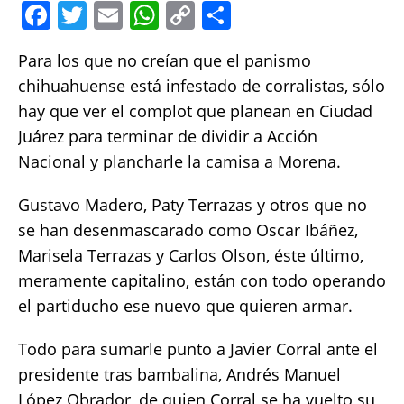
F
T
E
W
C
S
a
w
m
h
o
h
Para los que no creían que el panismo
c
it
ai
at
p
a
chihuahuense está infestado de corralistas, sólo
e
te
l
s
y
re
hay que ver el complot que planean en Ciudad
b
r
A
Li
Juárez para terminar de dividir a Acción
o
p
n
Nacional y plancharle la camisa a Morena.
o
p
k
Gustavo Madero, Paty Terrazas y otros que no
k
se han desenmascarado como Oscar Ibáñez,
Marisela Terrazas y Carlos Olson, éste último,
meramente capitalino, están con todo operando
el partiducho ese nuevo que quieren armar.
Todo para sumarle punto a Javier Corral ante el
presidente tras bambalina, Andrés Manuel
López Obrador, de quien Corral se ha vuelto su