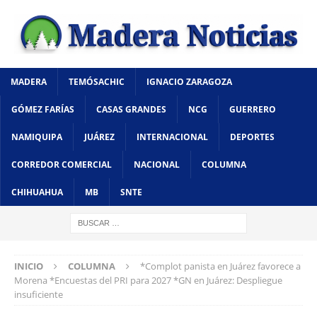
MADERA
TEMÓSACHIC
IGNACIO ZARAGOZA
GÓMEZ FARÍAS
CASAS GRANDES
NCG
GUERRERO
NAMIQUIPA
JUÁREZ
INTERNACIONAL
DEPORTES
CORREDOR COMERCIAL
NACIONAL
COLUMNA
CHIHUAHUA
MB
SNTE
INICIO
COLUMNA
*Complot panista en Juárez favorece a
Morena *Encuestas del PRI para 2027 *GN en Juárez: Despliegue
insuficiente