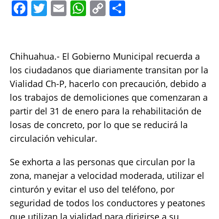
F
T
E
W
C
S
a
w
m
h
o
h
c
it
ai
at
p
a
e
te
l
s
y
re
Chihuahua.- El Gobierno Municipal recuerda a
b
r
A
Li
los ciudadanos que diariamente transitan por la
o
p
n
Vialidad Ch-P, hacerlo con precaución, debido a
los trabajos de demoliciones que comenzaran a
o
p
k
partir del 31 de enero para la rehabilitación de
k
losas de concreto, por lo que se reducirá la
circulación vehicular.
Se exhorta a las personas que circulan por la
zona, manejar a velocidad moderada, utilizar el
cinturón y evitar el uso del teléfono, por
seguridad de todos los conductores y peatones
que utilizan la vialidad para dirigirse a su