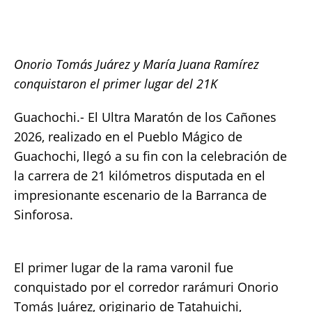
c
it
ai
at
p
a
e
te
l
s
y
re
b
r
A
Li
Onorio Tomás Juárez y María Juana Ramírez
o
p
n
conquistaron el primer lugar del 21K
o
p
k
Guachochi.- El Ultra Maratón de los Cañones
k
2026, realizado en el Pueblo Mágico de
Guachochi, llegó a su fin con la celebración de
la carrera de 21 kilómetros disputada en el
impresionante escenario de la Barranca de
Sinforosa.
El primer lugar de la rama varonil fue
conquistado por el corredor rarámuri Onorio
Tomás Juárez, originario de Tatahuichi,