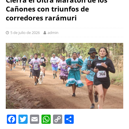
Cañones con triunfos de
corredores rarámuri
5 de julio de 2026
admin
F
T
E
W
C
S
a
w
m
h
o
h