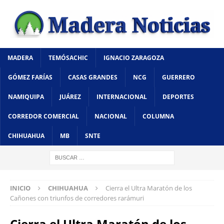
MADERA
TEMÓSACHIC
IGNACIO ZARAGOZA
GÓMEZ FARÍAS
CASAS GRANDES
NCG
GUERRERO
NAMIQUIPA
JUÁREZ
INTERNACIONAL
DEPORTES
CORREDOR COMERCIAL
NACIONAL
COLUMNA
CHIHUAHUA
MB
SNTE
INICIO
CHIHUAHUA
Cierra el Ultra Maratón de los
Cañones con triunfos de corredores rarámuri
Cierra el Ultra Maratón de los