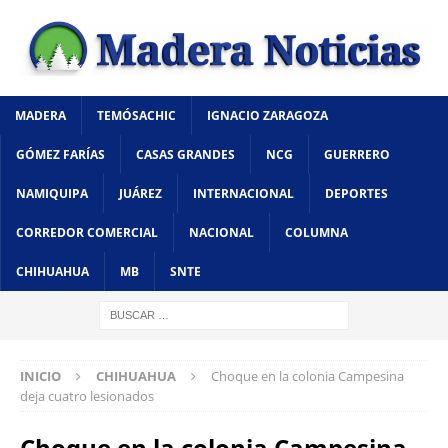
MADERA
TEMÓSACHIC
IGNACIO ZARAGOZA
GÓMEZ FARÍAS
CASAS GRANDES
NCG
GUERRERO
NAMIQUIPA
JUÁREZ
INTERNACIONAL
DEPORTES
CORREDOR COMERCIAL
NACIONAL
COLUMNA
CHIHUAHUA
MB
SNTE
INICIO
CHIHUAHUA
Choque en la colonia Campesina
deja cuatro lesionados
Choque en la colonia Campesina