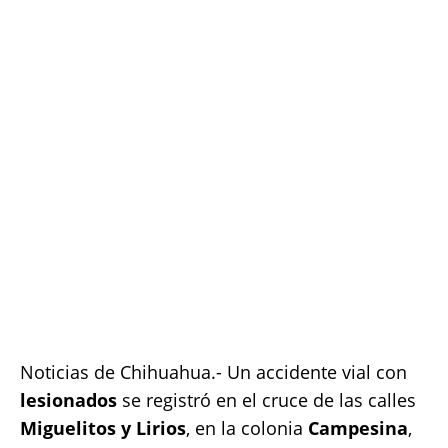
e
te
l
s
y
re
b
r
A
Li
o
p
n
o
p
k
k
Noticias de Chihuahua.- Un accidente vial con
lesionados
se registró en el cruce de las calles
Miguelitos y Lirios
, en la colonia
Campesina
,