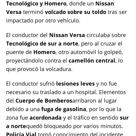
Tecnológico y Homero
, donde un
Nissan
Versa
terminó
volcado sobre su toldo
tras ser
impactado por otro vehículo.
El conductor del
Nissan Versa
circulaba sobre
Tecnológico de sur a norte
, pero al cruzar el
puente de
Homero
, otro automóvil lo golpeó,
proyectándolo contra el
camellón central
, lo
que provocó la volcadura.
El conductor sufrió
lesiones leves
y no fue
necesario su traslado a un hospital. Elementos
del
Cuerpo de Bomberos
arribaron al lugar
debido a una
fuga de gasolina
, por lo que la
zona fue
acordonada
y el tráfico en sentido
sur
a norte
quedó bloqueado por varios minutos.
Policía Vial
tomó conocimiento del incidente.