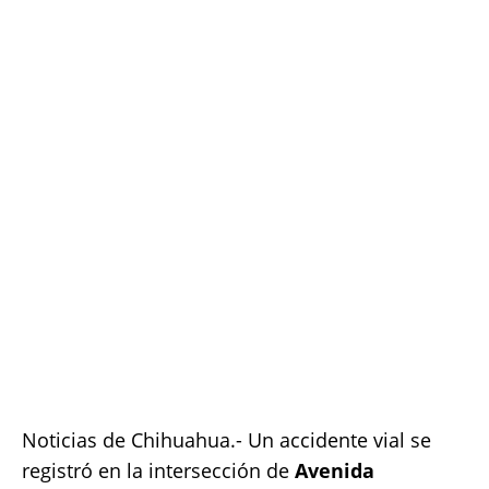
c
it
ai
at
p
a
e
te
l
s
y
re
b
r
A
Li
o
p
n
o
p
k
k
Noticias de Chihuahua.- Un accidente vial se
registró en la intersección de
Avenida