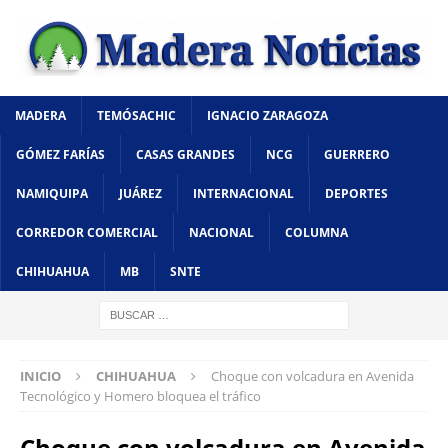
MADERA
TEMÓSACHIC
IGNACIO ZARAGOZA
GÓMEZ FARÍAS
CASAS GRANDES
NCG
GUERRERO
NAMIQUIPA
JUÁREZ
INTERNACIONAL
DEPORTES
CORREDOR COMERCIAL
NACIONAL
COLUMNA
CHIHUAHUA
MB
SNTE
INICIO
CHIHUAHUA
Choque con volcadura en Avenida
Tecnológico y Homero bloquea el tráfico
Choque con volcadura en Avenida