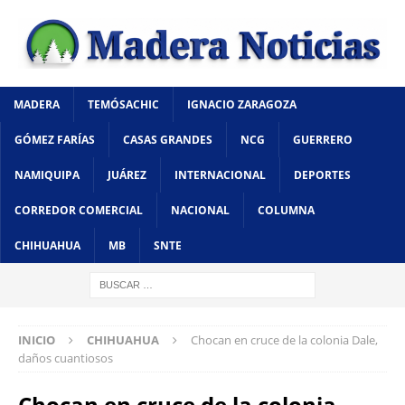
MADERA
TEMÓSACHIC
IGNACIO ZARAGOZA
GÓMEZ FARÍAS
CASAS GRANDES
NCG
GUERRERO
NAMIQUIPA
JUÁREZ
INTERNACIONAL
DEPORTES
CORREDOR COMERCIAL
NACIONAL
COLUMNA
CHIHUAHUA
MB
SNTE
INICIO
CHIHUAHUA
Chocan en cruce de la colonia Dale,
daños cuantiosos
Chocan en cruce de la colonia