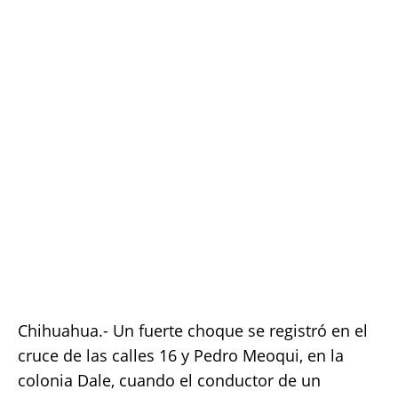
e
te
l
s
y
re
b
r
A
Li
o
p
n
o
p
k
k
Chihuahua.- Un fuerte choque se registró en el
cruce de las calles 16 y Pedro Meoqui, en la
colonia Dale, cuando el conductor de un