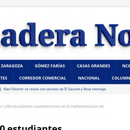
 ZARAGOZA
GÓMEZ FARÍAS
CASAS GRANDES
NC
TES
CORREDOR COMERCIAL
NACIONAL
COLUMN
 ]
Alan Falomir se reúne con vecinos de El Saucito y lleva mensaje
CHIHUAHUA
a 1,290 estudiantes cuauhtemenses en la implementación de
 ]
Destaca César Jáuregui la importancia de atender las colonias
ncia
CHIHUAHUA
90 estudiantes
 ]
¿Buscas casa de renta en internet? Evita fraudes con estas