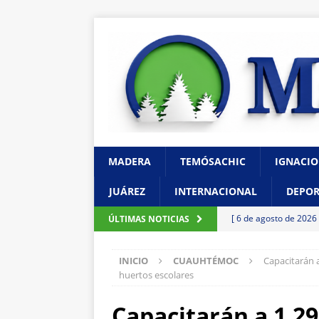
MADERA
TEMÓSACHIC
IGNACIO
JUÁREZ
INTERNACIONAL
DEPOR
[ 6 de agosto de 2026
ÚLTIMAS NOTICIAS
de unidad en el PAN
INICIO
CUAUHTÉMOC
Capacitarán 
[ 6 de agosto de 2026
huertos escolares
con cercanía y prese
Capacitarán a 1,2
[ 6 de agosto de 2026