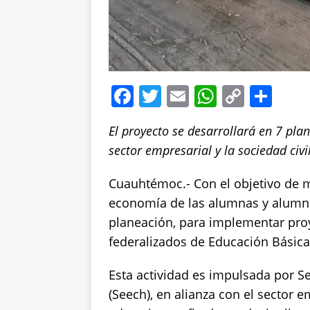
F
T
E
W
C
S
a
w
m
h
o
h
El proyecto se desarrollará en 7 plan
c
it
ai
at
p
a
sector empresarial y la sociedad civi
e
te
l
s
y
re
b
r
A
Li
Cuauhtémoc.- Con el objetivo de me
o
p
n
economía de las alumnas y alumno
planeación, para implementar proy
o
p
k
federalizados de Educación Básic
k
Esta actividad es impulsada por S
(Seech), en alianza con el sector em