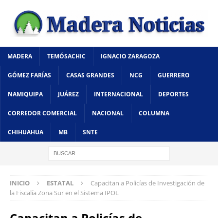
MADERA
TEMÓSACHIC
IGNACIO ZARAGOZA
GÓMEZ FARÍAS
CASAS GRANDES
NCG
GUERRERO
NAMIQUIPA
JUÁREZ
INTERNACIONAL
DEPORTES
CORREDOR COMERCIAL
NACIONAL
COLUMNA
CHIHUAHUA
MB
SNTE
INICIO
ESTATAL
Capacitan a Policías de Investigación de
la Fiscalía Zona Sur en el Sistema IPOL
Capacitan a Policías de