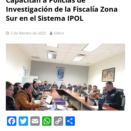
Investigación de la Fiscalía Zona
Sur en el Sistema IPOL
2 de febrero de 2025
Editor
F
T
E
W
C
S
a
w
m
h
o
h