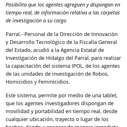
Posibilita que los agentes agreguen y dispongan en
c
it
ai
at
p
a
tiempo real, de información relativa a las carpetas
e
te
l
s
y
re
de investigación a su cargo
b
r
A
Li
o
p
n
Parral.- Personal de la Dirección de Innovación
y Desarrollo Tecnológico de la Fiscalía General
o
p
k
del Estado, acudió a la Agencia Estatal de
k
Investigación de Hidalgo del Parral, para realizar
la capacitación del sistema IPOL, de los agentes
de las unidades de investigación de Robos,
Homicidios y Feminicidios.
Este sistema, permite por medio de una tablet,
que los agentes investigadores dispongan de
movilidad y portabilidad en tiempo real, desde
cualquier ubicación, trayecto o lugar de los