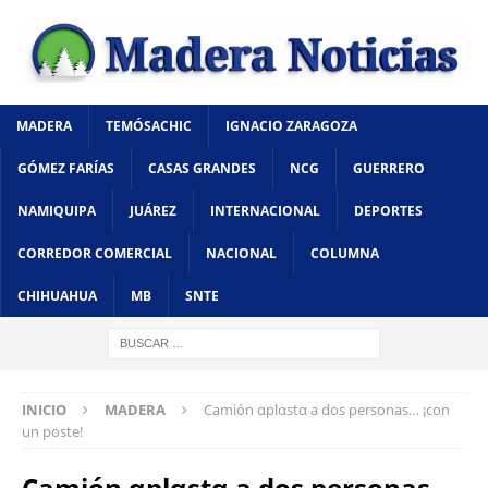
MADERA
TEMÓSACHIC
IGNACIO ZARAGOZA
GÓMEZ FARÍAS
CASAS GRANDES
NCG
GUERRERO
NAMIQUIPA
JUÁREZ
INTERNACIONAL
DEPORTES
CORREDOR COMERCIAL
NACIONAL
COLUMNA
CHIHUAHUA
MB
SNTE
INICIO
MADERA
Camión αplαstα a dos personas… ¡con
un poste!
Camión αplαstα a dos personas…