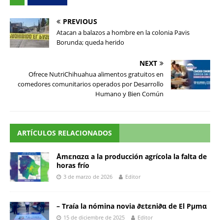
PREVIOUS
Atacan a balazos a hombre en la colonia Pavis
Borunda; queda herido
NEXT
Ofrece NutriChihuahua alimentos gratuitos en
comedores comunitarios operados por Desarrollo
Humano y Bien Común
ARTÍCULOS RELACIONADOS
Åmεnαzα a la producción agrícola la falta de
horas frío
3 de marzo de 2026
Editor
– Traía la nómina novia ∂εtεni∂α de El Pµmα
15 de diciembre de 2025
Editor