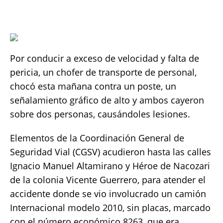
c
it
ai
at
p
a
e
te
l
s
y
re
b
r
A
Li
o
p
n
Por conducir a exceso de velocidad y falta de
pericia, un chofer de transporte de personal,
o
p
k
chocó esta mañana contra un poste, un
k
señalamiento gráfico de alto y ambos cayeron
sobre dos personas, causándoles lesiones.
Elementos de la Coordinación General de
Seguridad Vial (CGSV) acudieron hasta las calles
Ignacio Manuel Altamirano y Héroe de Nacozari
de la colonia Vicente Guerrero, para atender el
accidente donde se vio involucrado un camión
Internacional modelo 2010, sin placas, marcado
con el número económico 8263, que era