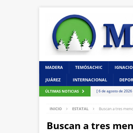
MADERA
TEMÓSACHIC
IGNACIO
JUÁREZ
INTERNACIONAL
DEPOR
[ 6 de agosto de 2026
ÚLTIMAS NOTICIAS
pretextos
CHIHUAH
INICIO
ESTATAL
Buscan a tres meno
[ 6 de agosto de 2026
al norte de la ciudad
Buscan a tres men
[ 6 de agosto de 2026