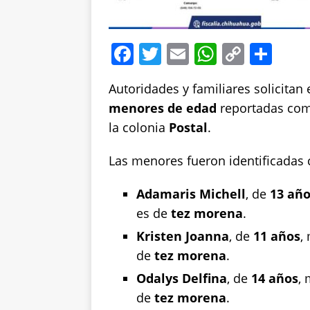
F
T
E
W
C
S
a
w
m
h
o
h
Autoridades y familiares solicitan 
c
it
ai
at
p
a
menores de edad
reportadas co
e
te
l
s
y
re
la colonia
Postal
.
b
r
A
Li
o
p
n
Las menores fueron identificadas
o
p
k
Adamaris Michell
, de
13 añ
k
es de
tez morena
.
Kristen Joanna
, de
11 años
,
de
tez morena
.
Odalys Delfina
, de
14 años
,
de
tez morena
.