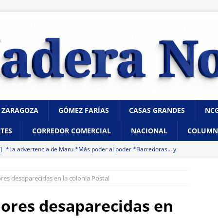
 ZARAGOZA
GÓMEZ FARÍAS
CASAS GRANDES
NC
TES
CORREDOR COMERCIAL
NACIONAL
COLUMN
 ]
*La advertencia de Maru *Más poder al poder *Barredoras… y
UA MARCO BONILLA
res desaparecidas en la colonia Postal
 ]
Hallazgo de cadáver en descomposición desata fuerte operativo
CHIHUAHUA
ores desaparecidas en
 ]
Marco Bonilla cumple: inaugura el Paso Superior de Fuerza