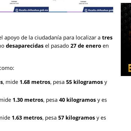
el apoyo de la ciudadanía para localizar a
tres
mo
desaparecidas
el pasado
27 de enero
en
 como:
os
, mide
1.68 metros
, pesa
55 kilogramos
y
 mide
1.30 metros
, pesa
40 kilogramos
y es
 mide
1.63 metros
, pesa
57 kilogramos
y es