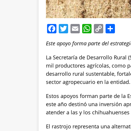
F
T
E
W
C
S
a
w
m
h
o
h
Este apoyo forma parte del estrategi
c
it
ai
at
p
a
e
te
l
s
y
re
La Secretaría de Desarrollo Rural (
b
r
A
Li
mil productores agrícolas, como p
o
p
n
desarrollo rural sustentable, forta
sector agropecuario en la entidad.
o
p
k
k
Estos apoyos forman parte de la Es
este año destinó una inversión ap
atender a las y los chihuahuense
El rastrojo representa una alternat