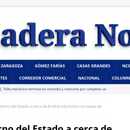
 ZARAGOZA
GÓMEZ FARÍAS
CASAS GRANDES
NC
TES
CORREDOR COMERCIAL
NACIONAL
COLUMN
 ]
Falla mecánica termina en incendio y consume por completo un
ico de la Juventud
CHIHUAHUA
bierno del Estado a cerca de 8 mil productores con pacas de
 ]
Cuenta Municipio con una Área de Marcha; fortalece tu
y fuerza
CHIHUAHUA
no del Estado a cerca de
 ]
Todo listo: hoy inaugura Marco Bonilla el paso superior de