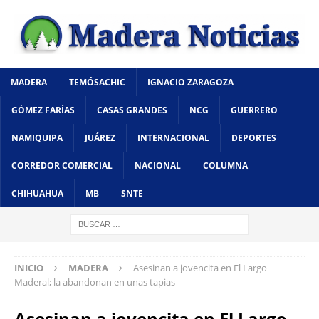
MADERA
TEMÓSACHIC
IGNACIO ZARAGOZA
GÓMEZ FARÍAS
CASAS GRANDES
NCG
GUERRERO
NAMIQUIPA
JUÁREZ
INTERNACIONAL
DEPORTES
CORREDOR COMERCIAL
NACIONAL
COLUMNA
CHIHUAHUA
MB
SNTE
INICIO
MADERA
Asesinan a jovencita en El Largo
Maderal; la abandonan en unas tapias
Asesinan a jovencita en El Largo