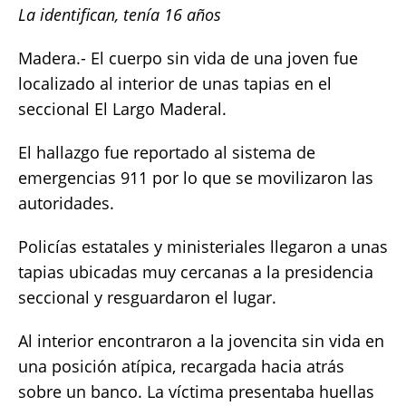
La identifican, tenía 16 años
c
it
ai
at
p
a
e
te
l
s
y
re
Madera.- El cuerpo sin vida de una joven fue
b
r
A
Li
localizado al interior de unas tapias en el
o
p
n
seccional El Largo Maderal.
o
p
k
El hallazgo fue reportado al sistema de
k
emergencias 911 por lo que se movilizaron las
autoridades.
Policías estatales y ministeriales llegaron a unas
tapias ubicadas muy cercanas a la presidencia
seccional y resguardaron el lugar.
Al interior encontraron a la jovencita sin vida en
una posición atípica, recargada hacia atrás
sobre un banco. La víctima presentaba huellas