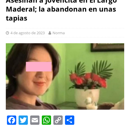
Maderal; la abandonan en unas
tapias
4 de agosto de 2023
Norma
F
T
E
W
C
S
a
w
m
h
o
h