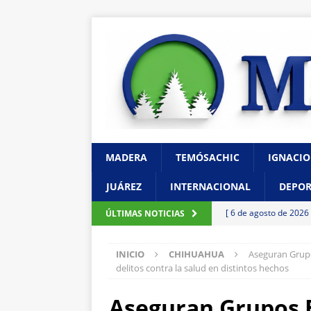
MADERA
TEMÓSACHIC
IGNACIO
JUÁREZ
INTERNACIONAL
DEPOR
[ 6 de agosto de 2026
ÚLTIMAS NOTICIAS
recomendaciones: Pol
INICIO
CHIHUAHUA
Aseguran Grupo
[ 6 de agosto de 2026
delitos contra la salud en distintos hechos
Reyes
CHIHUAHU
Aseguran Grupos E
[ 6 de agosto de 2026