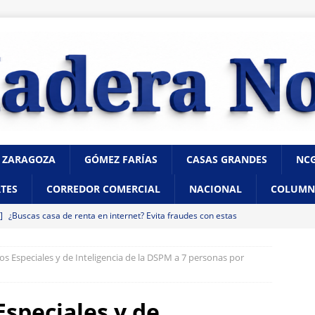
 ZARAGOZA
GÓMEZ FARÍAS
CASAS GRANDES
NC
TES
CORREDOR COMERCIAL
NACIONAL
COLUMN
 ]
¿Buscas casa de renta en internet? Evita fraudes con estas
icía Municipal
CHIHUAHUA
s Especiales y de Inteligencia de la DSPM a 7 personas por
 ]
Ejecutan a hombre dentro de su vivienda en la colonia Ramón
A
speciales y de
 ]
Impulsan Francisco Sánchez y Alfredo Chávez reforma para