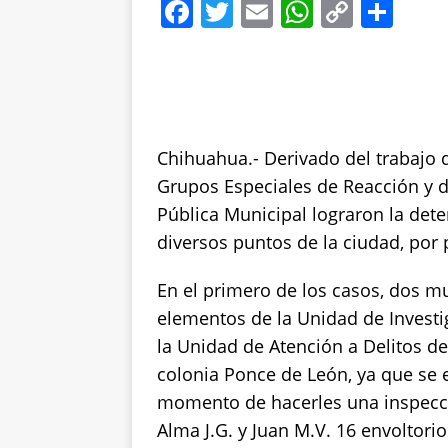
F
T
E
W
C
S
a
w
m
h
o
h
c
it
ai
at
p
a
e
te
l
s
y
re
b
r
A
Li
Chihuahua.- Derivado del trabajo d
o
p
n
Grupos Especiales de Reacción y d
o
p
k
Pública Municipal lograron la dete
k
diversos puntos de la ciudad, por 
En el primero de los casos, dos m
elementos de la Unidad de Investi
la Unidad de Atención a Delitos de
colonia Ponce de León, ya que se 
momento de hacerles una inspección
Alma J.G. y Juan M.V. 16 envoltori