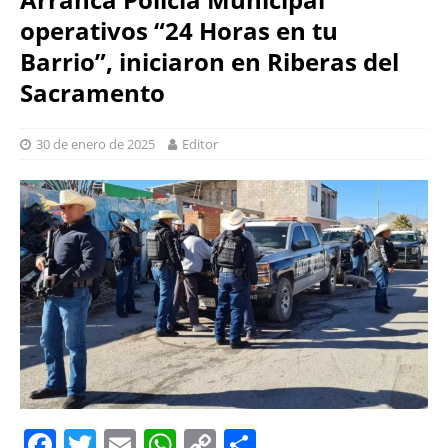
operativos “24 Horas en tu
Barrio”, iniciaron en Riberas del
Sacramento
30 de enero de 2025
Editor
F
T
E
W
C
S