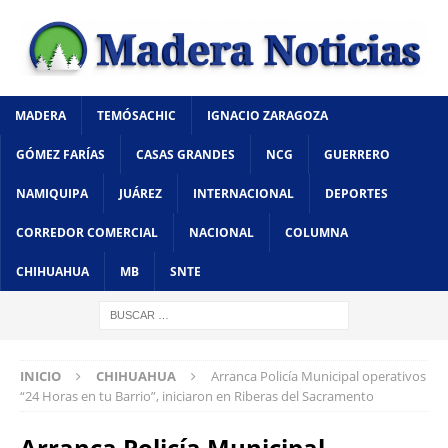
MADERA
TEMÓSACHIC
IGNACIO ZARAGOZA
GÓMEZ FARÍAS
CASAS GRANDES
NCG
GUERRERO
NAMIQUIPA
JUÁREZ
INTERNACIONAL
DEPORTES
CORREDOR COMERCIAL
NACIONAL
COLUMNA
CHIHUAHUA
MB
SNTE
INICIO
CHIHUAHUA
Arranca Policía Municipal operativos
“24 Horas en tu Barrio”, iniciaron en Riberas del Sacramento
Arranca Policía Municipal