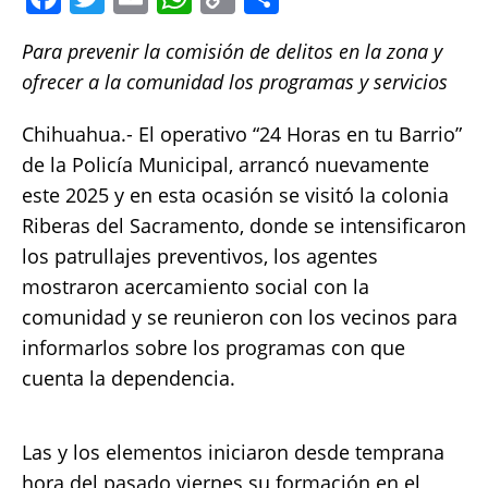
a
w
m
h
o
h
Para prevenir la comisión de delitos en la zona y
c
it
ai
at
p
a
ofrecer a la comunidad los programas y servicios
e
te
l
s
y
re
b
r
A
Li
Chihuahua.- El operativo “24 Horas en tu Barrio”
o
p
n
de la Policía Municipal, arrancó nuevamente
este 2025 y en esta ocasión se visitó la colonia
o
p
k
Riberas del Sacramento, donde se intensificaron
k
los patrullajes preventivos, los agentes
mostraron acercamiento social con la
comunidad y se reunieron con los vecinos para
informarlos sobre los programas con que
cuenta la dependencia.
Las y los elementos iniciaron desde temprana
hora del pasado viernes su formación en el