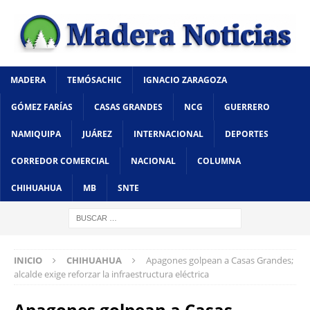
MADERA
TEMÓSACHIC
IGNACIO ZARAGOZA
GÓMEZ FARÍAS
CASAS GRANDES
NCG
GUERRERO
NAMIQUIPA
JUÁREZ
INTERNACIONAL
DEPORTES
CORREDOR COMERCIAL
NACIONAL
COLUMNA
CHIHUAHUA
MB
SNTE
INICIO
CHIHUAHUA
Apagones golpean a Casas Grandes;
alcalde exige reforzar la infraestructura eléctrica
Apagones golpean a Casas