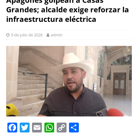
Grandes; alcalde exige reforzar la
infraestructura eléctrica
9 de julio de 2026
admin
F
T
E
W
C
S
a
w
m
h
o
h