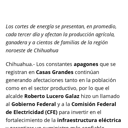
c
it
ai
at
p
a
e
te
l
s
y
re
b
r
A
Li
Los cortes de energía se presentan, en promedio,
o
p
n
cada tercer día y afectan la producción agrícola,
ganadera y a cientos de familias de la región
o
p
k
noroeste de Chihuahua
k
Chihuahua.- Los constantes
apagones
que se
registran en
Casas Grandes
continúan
generando afectaciones tanto en la población
como en el sector productivo, por lo que el
alcalde
Roberto Lucero Galaz
hizo un llamado
al
Gobierno Federal
y a la
Comisión Federal
de Electricidad (CFE)
para invertir en el
fortalecimiento de la
infraestructura eléctrica