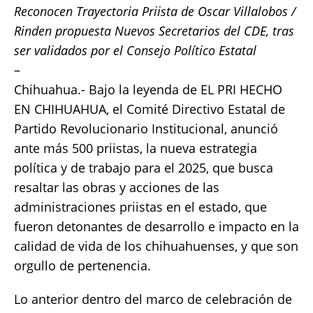
Reconocen Trayectoria Priista de Oscar Villalobos /
c
it
ai
at
p
a
Rinden propuesta Nuevos Secretarios del CDE, tras
e
te
l
s
y
re
ser validados por el Consejo Político Estatal
b
r
A
Li
–
o
p
n
Chihuahua.- Bajo la leyenda de EL PRI HECHO
o
p
k
EN CHIHUAHUA, el Comité Directivo Estatal de
k
Partido Revolucionario Institucional, anunció
ante más 500 priistas, la nueva estrategia
política y de trabajo para el 2025, que busca
resaltar las obras y acciones de las
administraciones priistas en el estado, que
fueron detonantes de desarrollo e impacto en la
calidad de vida de los chihuahuenses, y que son
orgullo de pertenencia.
Lo anterior dentro del marco de celebración de