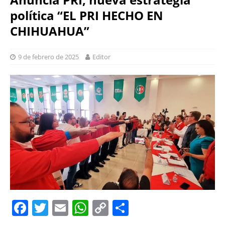
política “EL PRI HECHO EN
CHIHUAHUA”
9 de febrero de 2025
Editor
F
T
E
W
C
S
a
w
m
h
o
h