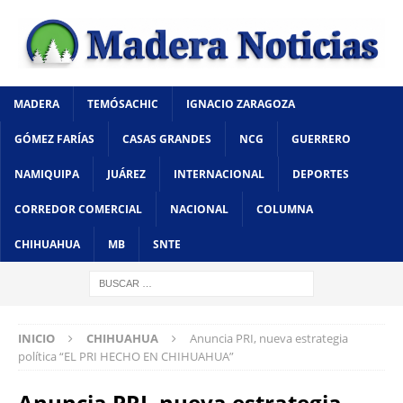
MADERA
TEMÓSACHIC
IGNACIO ZARAGOZA
GÓMEZ FARÍAS
CASAS GRANDES
NCG
GUERRERO
NAMIQUIPA
JUÁREZ
INTERNACIONAL
DEPORTES
CORREDOR COMERCIAL
NACIONAL
COLUMNA
CHIHUAHUA
MB
SNTE
INICIO
CHIHUAHUA
Anuncia PRI, nueva estrategia
política “EL PRI HECHO EN CHIHUAHUA”
Anuncia PRI, nueva estrategia