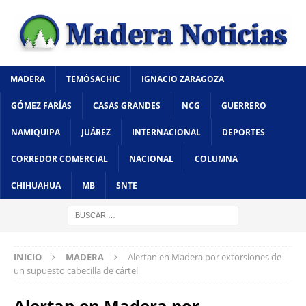
MADERA
TEMÓSACHIC
IGNACIO ZARAGOZA
GÓMEZ FARÍAS
CASAS GRANDES
NCG
GUERRERO
NAMIQUIPA
JUÁREZ
INTERNACIONAL
DEPORTES
CORREDOR COMERCIAL
NACIONAL
COLUMNA
CHIHUAHUA
MB
SNTE
INICIO
MADERA
Alertan en Madera por extorsiones de
un supuesto cabecilla de cártel
Alertan en Madera por