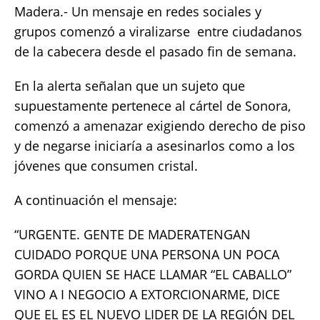
Madera.- Un mensaje en redes sociales y
c
it
ai
at
p
a
grupos comenzó a viralizarse entre ciudadanos
e
te
l
s
y
re
de la cabecera desde el pasado fin de semana.
b
r
A
Li
o
p
n
En la alerta señalan que un sujeto que
supuestamente pertenece al cártel de Sonora,
o
p
k
comenzó a amenazar exigiendo derecho de piso
k
y de negarse iniciaría a asesinarlos como a los
jóvenes que consumen cristal.
A continuación el mensaje:
“URGENTE. GENTE DE MADERATENGAN
CUIDADO PORQUE UNA PERSONA UN POCA
GORDA QUIEN SE HACE LLAMAR “EL CABALLO”
VINO A I NEGOCIO A EXTORCIONARME, DICE
QUE EL ES EL NUEVO LIDER DE LA REGIÓN DEL